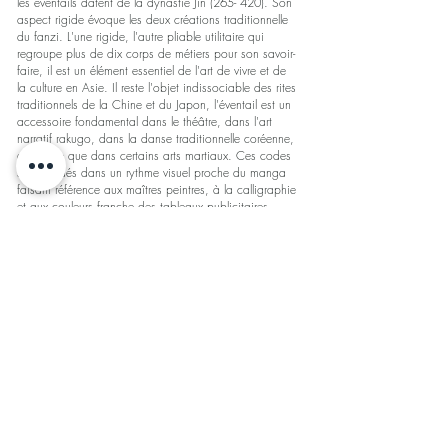
les éventails datent de la dynastie Jin (265- 420). Son
aspect rigide évoque les deux créations traditionnelle
du fanzi. L'une rigide, l'autre pliable utilitaire qui
regroupe plus de dix corps de métiers pour son savoir-
faire, il est un élément essentiel de l'art de vivre et de
la culture en Asie. Il reste l'objet indissociable des rites
traditionnels de la Chine et du Japon, l'éventail est un
accessoire fondamental dans le théâtre, dans l'art
narratif rakugo, dans la danse traditionnelle coréenne,
de même que dans certains arts martiaux. Ces codes
sont brodés dans un rythme visuel proche du manga
faisant référence aux maîtres peintres, à la calligraphie
et aux couleurs franche des tableaux publicitaires
asiatiques. Néanmoins il est le moyen écologique de
faire face au réchauffement climatique en toute
circonstance, si il est élégant c'est encore mieux.
Exposition du 5 au 29 mars 2020 Galerie de la Tour
Lyon
14 artistes participaient au projet organisé par
Souchaud Art Project
"Monsieur Li, Antiquités à Saïgon en 1905, Monsieur
Li était l’heureux propriétaire d’un joli commerce
d’antiquités asiatiques, rue Catinat, en plein centre
ville de Saïgon. Il recevait de toute l’Indochine des
objets d’art anciens, des meubles aux essences