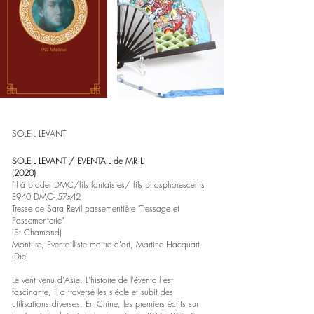
SOLEIL LEVANT
SOLEIL LEVANT / EVENTAIL de MR LI
(2020)
fil à broder DMC/fils fantaisies/ fils phosphorescents
E940 DMC- 57x42
Tresse de Sara Revil passementière "Tressage et
Passementerie"
(St Chamond)
Monture, Eventailliste maitre d'art, Martine Hacquart
(Die)
Le vent venu d'Asie. L'histoire de l'éventail est
fascinante, il a traversé les siècle et subit des
utilisations diverses. En Chine, les premiers écrits sur