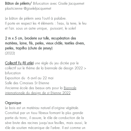
Bâton de pélerin/
Bifurcation avec Gisèle Jacquemet
plasticienne @giseleljacquemet
Le bâton de pèlerin sera l'outil à palabre.
Il porte en respect les 4 éléments : l'eau, la terre, le feu
et l'air. sous un astre unique, puissant, le soleil
2 m x 5 cm, broderie sur tulle, recupération des
matières, laine, fils, perles, vieux châle, textiles divers,
perles, trapilho (chute de jersey)
(2022)
Collectif Fu (fil utile)
une règle du jeu dictée par le
collectif sur le thème de la biennale de design 2022 >
bifurcation
Exposition du 6 avril au 22 mai
Salle des Cimaises St Etienne
Ancienne école des beaux arts pour la
Biennale
internationale du design de st Etienne 2022
Organique
Le bois est un matériau naturel d'origine végétale.
Constitué par un tissu fibreux formant la plus grande
partie du tronc, il assure, le rôle de conduction de la
sève brute des racines jusqu'aux feuilles, mais aussi, le
rôle de soutien mécanique de l'arbre. Il est comme un