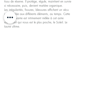
tissu de réserve. Il protège, régule, maintient en survie
si nécessaire, puis, devient matière organique.
Les irrégularités, fissures, blessures affichent un vécu
intense, liée aux différents éléments, au temps. Cette
histoire vivante est intimement mêlée à cet astre
rayonnant qui nous est le plus proche, le Soleil. Le
Jaune ultime.
Notre installation est une manière d'interpeller sur les
interactions des différents règnes du vivant et
d'évoquer les corrélations entre végétal et fibre.
Entrelacs de fils brodés à l'aiguille ou crochetés à la
main, cette nature reste notre colonne vertébrale.
Bifurcation
Le temps qui passe est la principale trame de mon
travail.
Je suis nourrie d’aller et retour avec d’autres artistes.
Mon travail est traversé par eux tout le long de mes
multiples collaborations.
J'ai découvert en 2019 le travail textile de Gisèle
Jacquemet au cour d'une exposition commune.
« Corps ou vêtement ? Mes volumes sont sans doute
des corps, mais dévêtus d’eux-mêmes. Ou autrement,
s’agit-il de vêtements taillés sur le corps de leurs
propres plis ? » Gisèle Jacquemet
Elle sculptait au crochet en direct, une robe qui
envahissait son corps, en la dévorant. Son travail