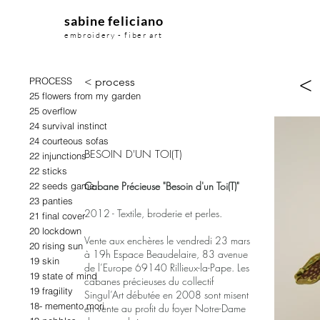
sabine feliciano
embroidery - fiber art
<
PROCESS
< process
25 flowers from my garden
25 overflow
24 survival instinct
24 courteous sofas
BESOIN D'UN TOI(T)
22 injunctions
22 sticks
Cabane Précieuse "Besoin d'un Toi(T)"
22 seeds game
23 panties
2012 - Textile, broderie et perles.
21 final cover
20 lockdown
Vente aux enchères le vendredi 23 mars
20 rising sun
à 19h Espace Beaudelaire, 83 avenue
19 skin
de l’Europe 69140 Rillieux-la-Pape. Les
19 state of mind
cabanes précieuses du collectif
19 fragility
Singul’Art débutée en 2008 sont misent
18- memento mori
en vente au profit du foyer Notre-Dame